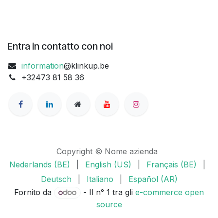
Entra in contatto con noi
information
@klinkup.be
+32473 81 58 36
Copyright © Nome azienda
Nederlands (BE)
|
English (US)
|
Français (BE)
|
Deutsch
|
Italiano
|
Español (AR)
Fornito da
- Il n° 1 tra gli
e-commerce open
source