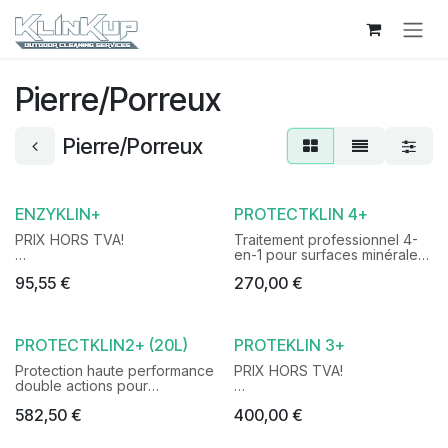
Passa al contenuto
Pierre/Porreux
Pierre/Porreux
ENZYKLIN+
PROTECTKLIN 4+
PRIX HORS TVA!
Traitement professionnel 4-
en-1 pour surfaces minérales
NETTOYANT
extérieures : Convient très
95,55
€
270,00
€
PROFESSIONNEL ENZYMATIC:
bien pour Bétons et Klinkers
NETTOYANT 100 %
ÉCOLOGIQUE
- Minéralise et consolide les
bétons poreux
PROTECTKLIN2+ (20L)
PROTEKLIN 3+
CONSEIL D'UTILISATION:
- Hydrofuge : empêche la
Protection haute performance
PRIX HORS TVA!
* Rendement : 8 m²/L à une
pénétration de l’eau et
double actions pour
température supérieure à
prévient le gel
matériaux poreux:
Le PROTECTKLIN 3+ permet
5°C.
582,50
€
400,00
€
de minimiser la pénétration de
* Conditions d'application :
- Oléofuge : repousse huiles
DESCRIPTION
l’eau et des pollutions dans
Appliquer par temps sec, en
et graisses
Le PROTECTKLIN 2+ permet
les surfaces créant un