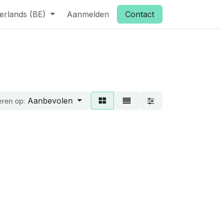
erlands (BE)
Aanmelden
Contact
Aanbevolen
eren op: