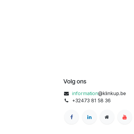
pleuve pas pendant au moins 12 heures
après l'application (une légère pluie
Le Prot
n'est pas préjudiciable).
efficac
* Préparation de la surface : Pour des
pénétra
résultats optimaux, nettoyez
stagnan
préalablement la surface des plus
autres 
grosses pollutions.
égaleme
* Temps d'action : Laisser agir le
donc tr
produit pendant plusieurs semaines
incolor
pour une élimination complète des
salissures.
Le Prot
* Fréquence d'application :
traces 
Réappliquer une à deux fois par an en
autre d
fonction de l'exposition de la surface
intérie
aux éléments.
Le Prot
forteme
Volg ons
dangere
hydrofu
cepend
information
@klinkup.be
faire d
protége
+32473 81 58 36
nettoye
Le a p
permet 
que les
produit
mais q