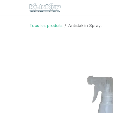
Se rendre au contenu
Accueil
Boutique
Co
Tous les produits
Antistaklin Spray: