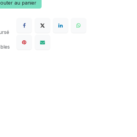
outer au panier
ursé
ables