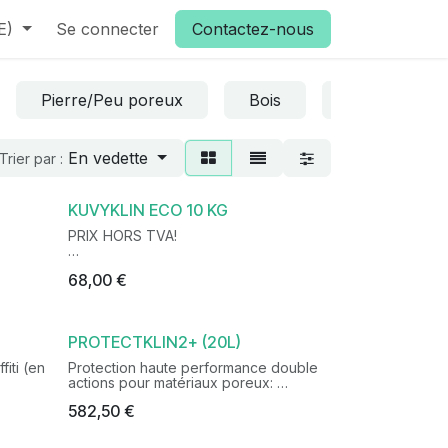
E)
Se connecter
Contactez-nous
Pierre/Peu poreux
Bois
Façade
En vedette
Trier par :
KUVYKLIN ECO 10 KG
PRIX HORS TVA!
NIQUE
PRODUIT A BASE D'ENZYMES POUR LE
68,00
€
es en
TRAITEMENT DES EAUX DE COLLECTE
DES TOITS
en
tion des
Traitement de l’eau de citerne
PROTECTKLIN2+ (20L)
ar effet
directement après traitement du toit
a
avec l’Enzyklin
fiti (en
Protection haute performance double
Elimine les odeurs, la mousse et la
actions pour matériaux poreux:
 contre
coloration verte.
582,50
€
onnel
DESCRIPTION
Produit composé de micro-organismes
Le PROTECTKLIN 2+ permet de
non pathogènes et de floculants
minimiser la pénétration de l’eau et de
naturels. 100% bioactif. Biodégradable.