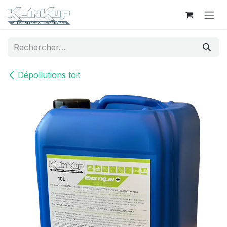
Se rendre au contenu
Dépollutions toit