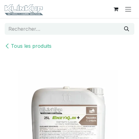
Se rendre au contenu
Tous les produits