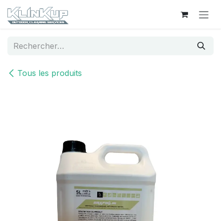
Se rendre au contenu
Tous les produits