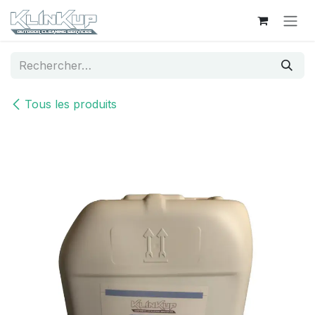
Se rendre au contenu
Tous les produits