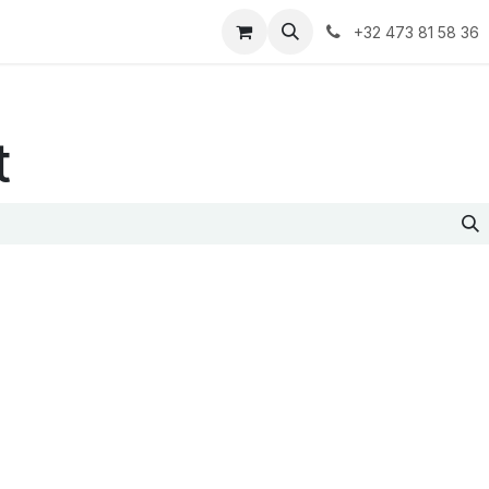
t us
+32 473 81 58 36
t