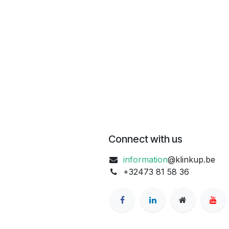
pleuve pas pendant au moins 12 heures
après l'application (une légère pluie
n'est pas préjudiciable).
* Préparation de la surface : Pour des
résultats optimaux, nettoyez
préalablement la surface des plus
grosses pollutions.
* Temps d'action : Laisser agir le
produit pendant plusieurs semaines
pour une élimination complète des
salissures.
* Fréquence d'application :
Réappliquer une à deux fois par an en
fonction de l'exposition de la surface
aux éléments.
Connect with us
information
@klinkup.be
+32473 81 58 36