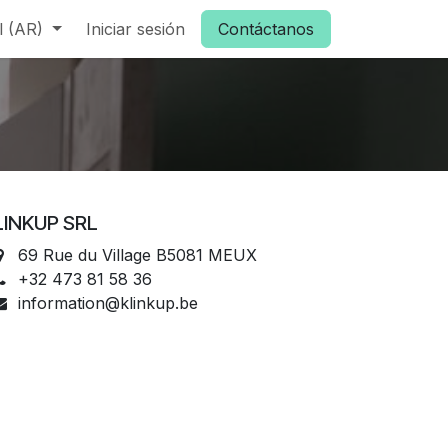
l (AR)
Iniciar sesión
Contáctanos
LINKUP SRL
69 Rue du Village B5081 MEUX
+32 473 81 58 36
information@klinkup.be