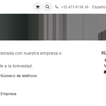
ctanos
Españo
+32 473 81 58 36
K
acionada con nuestra empresa o
e a la brevedad.
Número de teléfono
Empresa